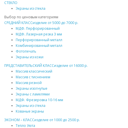
СТЕКЛО
Экраны из стекла
Выбор по ценовым категориям
СРЕДНИЙ КЛАСС
изделие от
5000
до
7000 р.
МДФ
. Перфорированный
МДФ
. Лазерная резка 3 мм
Перфорированный
металл
Комбинированный
металл
Фотопечать
Экраны из кожи
ПРЕДСТАВИТЕЛЬСКИЙ КЛАСС
изделие от
16000 р.
Массив
классический
Массив
с тиснением
Массив
резной
Экраны изогнутые
Экраны с ламелями
МДФ
. Фрезеровка 10-16 мм
Экраны из стекла
Кованые экраны
ЭКОНОМ – КЛАСС
изделие от
1000
до
2500 р.
Тепло Уюта