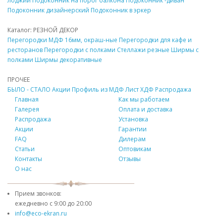
лоджии
Подоконник
на порог балкона
Подоконник
-диван
Подоконник
дизайнерский
Подоконник
в эркер
Каталог: РЕЗНОЙ
ДЕКОР
Перегородки
МДФ
16мм, окраш-ные
Перегородки для кафе и
ресторанов
Перегородки с полками
Стеллажи резные
Ширмы с
полками
Ширмы
декоративные
ПРОЧЕЕ
БЫЛО - СТАЛО
Акции
Профиль из
МДФ
Лист ХДФ
Распродажа
Главная
Как мы работаем
Галерея
Оплата и доставка
Распродажа
Установка
Акции
Гарантии
FAQ
Дилерам
Статьи
Оптовикам
Контакты
Отзывы
О нас
Прием звонков:
ежедневно с
9:00 до 20:00
info@eco-ekran.ru