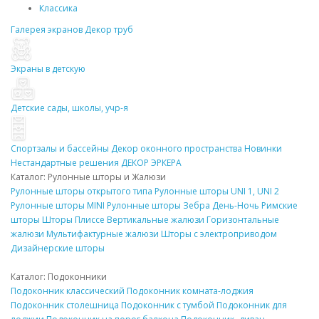
Классика
Галерея экранов
Декор
труб
Экраны в детскую
Детские сады, школы, учр-я
Спортзалы и бассейны
Декор
оконного пространства
Новинки
Нестандартные решения
ДЕКОР
ЭРКЕРА
Каталог: Рулонные
шторы
и Жалюзи
Рулонные
шторы
открытого типа
Рулонные
шторы
UNI 1, UNI 2
Рулонные
шторы
MINI
Рулонные
шторы
Зебра День-Ночь
Римские
шторы
Шторы Плиссе
Вертикальные жалюзи
Горизонтальные
жалюзи
Мультифактурные жалюзи
Шторы
с электроприводом
Дизайнерские
шторы
Каталог:
Подоконники
Подоконник
классический
Подоконник
комната-лоджия
Подоконник
столешница
Подоконник
с тумбой
Подоконник
для