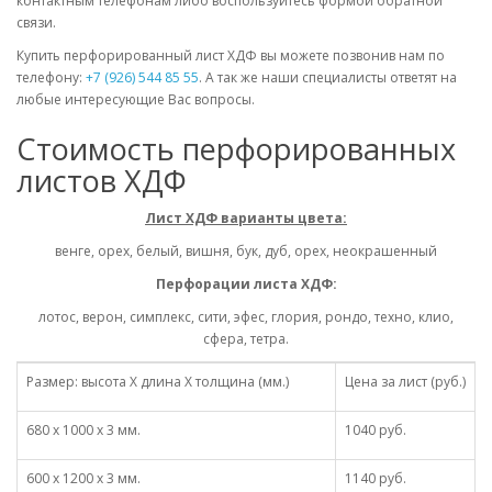
контактным телефонам либо воспользуйтесь формой обратной
связи.
Купить перфорированный лист ХДФ вы можете позвонив нам по
телефону:
+7 (926) 544 85 55
. А так же наши специалисты ответят на
любые интересующие Вас вопросы.
Стоимость перфорированных
листов ХДФ
Лист ХДФ варианты цвета:
венге, орех, белый, вишня, бук, дуб, орех, неокрашенный
Перфорации листа ХДФ:
лотос, верон, симплекс, сити, эфес, глория, рондо, техно, клио,
сфера, тетра.
Размер: высота Х длина Х толщина (мм.)
Цена за лист (руб.)
680 х 1000 х 3 мм.
1040 руб.
600 х 1200 х 3 мм.
1140 руб.