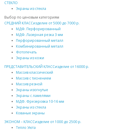
СТЕКЛО
Экраны из стекла
Выбор по ценовым категориям
СРЕДНИЙ КЛАСС
изделие от
5000
до
7000 р.
МДФ
. Перфорированный
МДФ
. Лазерная резка 3 мм
Перфорированный
металл
Комбинированный
металл
Фотопечать
Экраны из кожи
ПРЕДСТАВИТЕЛЬСКИЙ КЛАСС
изделие от
16000 р.
Массив
классический
Массив
с тиснением
Массив
резной
Экраны изогнутые
Экраны с ламелями
МДФ
. Фрезеровка 10-16 мм
Экраны из стекла
Кованые экраны
ЭКОНОМ – КЛАСС
изделие от
1000
до
2500 р.
Тепло Уюта