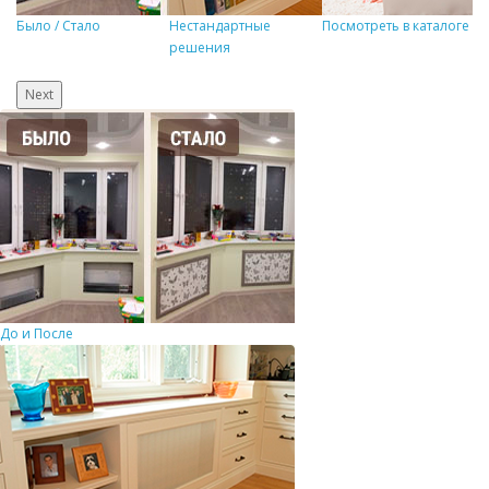
Было / Стало
Нестандартные
Посмотреть в каталоге
Р
решения
Next
До и После