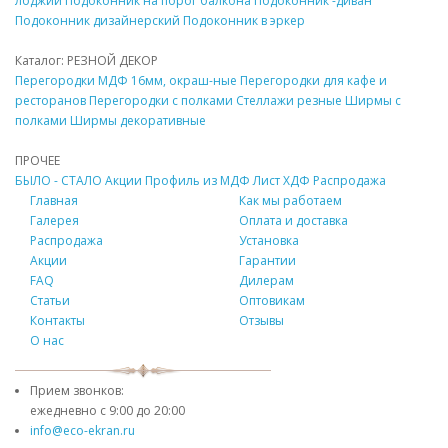
лоджии
Подоконник
на порог балкона
Подоконник
-диван
Подоконник
дизайнерский
Подоконник
в эркер
Каталог: РЕЗНОЙ
ДЕКОР
Перегородки
МДФ
16мм, окраш-ные
Перегородки для кафе и
ресторанов
Перегородки с полками
Стеллажи резные
Ширмы с
полками
Ширмы
декоративные
ПРОЧЕЕ
БЫЛО - СТАЛО
Акции
Профиль из
МДФ
Лист ХДФ
Распродажа
Главная
Как мы работаем
Галерея
Оплата и доставка
Распродажа
Установка
Акции
Гарантии
FAQ
Дилерам
Статьи
Оптовикам
Контакты
Отзывы
О нас
Прием звонков:
ежедневно с
9:00 до 20:00
info@eco-ekran.ru