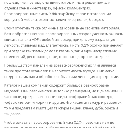
послезвучие, поэтому они являются отличным решением для
отделки стен в кинотеатрах, офисах, колл-центрах.
Перфорированные листы ХДФ задействуют при изготовлении
корпусной мебели, оконных наличников, полок, беседок.
Стоит отметить также отличные декоративные свойства материала.
Разнообразие цветов и перфорированных узоров дает возможность
вписать панели HDF в любой интерьер, придать ему визуальную
легкость, стильный вид, элегантность. Листы ХДФ охотно применяют
при отделке как жилых домов и квартир, так и административных
помещений, ресторанов, кафе, торговых центров и так далее.
Преимуществом панелей из древесноволокнистых плит является
также простота установки и неприхотливость в уходе. Они легко
поддаются мытью и обработке обычными чистящими средствами.
Каталог нашей компании содержит большое разнообразие
моделей. Они различаются не только размерами, но и дизайном. В
частности, представлены такие виды перфораций, как «рондо»,
«эфес», «тетра», «глория» и другие. Что касается текстур и расцветок,
то мы предлагаем имитации текстуры вишни, клена, дуба, ореха и
так далее.
Чтобы заказать перфорированный лист ХДФ, позвоните нам по