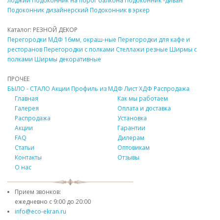
лоджии
Подоконник
на порог балкона
Подоконник
-диван
Подоконник
дизайнерский
Подоконник
в эркер
Каталог: РЕЗНОЙ
ДЕКОР
Перегородки
МДФ
16мм, окраш-ные
Перегородки для кафе и
ресторанов
Перегородки с полками
Стеллажи резные
Ширмы с
полками
Ширмы
декоративные
ПРОЧЕЕ
БЫЛО - СТАЛО
Акции
Профиль из
МДФ
Лист ХДФ
Распродажа
Главная
Как мы работаем
Галерея
Оплата и доставка
Распродажа
Установка
Акции
Гарантии
FAQ
Дилерам
Статьи
Оптовикам
Контакты
Отзывы
О нас
Прием звонков:
ежедневно с
9:00 до 20:00
info@eco-ekran.ru