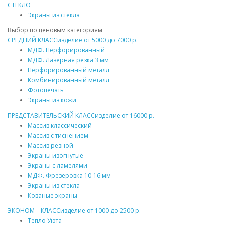
СТЕКЛО
Экраны из стекла
Выбор по ценовым категориям
СРЕДНИЙ КЛАСС
изделие от
5000
до
7000 р.
МДФ
. Перфорированный
МДФ
. Лазерная резка 3 мм
Перфорированный
металл
Комбинированный
металл
Фотопечать
Экраны из кожи
ПРЕДСТАВИТЕЛЬСКИЙ КЛАСС
изделие от
16000 р.
Массив
классический
Массив
с тиснением
Массив
резной
Экраны изогнутые
Экраны с ламелями
МДФ
. Фрезеровка 10-16 мм
Экраны из стекла
Кованые экраны
ЭКОНОМ – КЛАСС
изделие от
1000
до
2500 р.
Тепло Уюта