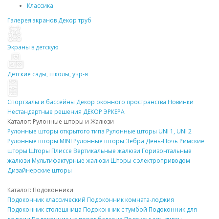
Классика
Галерея экранов
Декор
труб
Экраны в детскую
Детские сады, школы, учр-я
Спортзалы и бассейны
Декор
оконного пространства
Новинки
Нестандартные решения
ДЕКОР
ЭРКЕРА
Каталог: Рулонные
шторы
и Жалюзи
Рулонные
шторы
открытого типа
Рулонные
шторы
UNI 1, UNI 2
Рулонные
шторы
MINI
Рулонные
шторы
Зебра День-Ночь
Римские
шторы
Шторы Плиссе
Вертикальные жалюзи
Горизонтальные
жалюзи
Мультифактурные жалюзи
Шторы
с электроприводом
Дизайнерские
шторы
Каталог:
Подоконники
Подоконник
классический
Подоконник
комната-лоджия
Подоконник
столешница
Подоконник
с тумбой
Подоконник
для