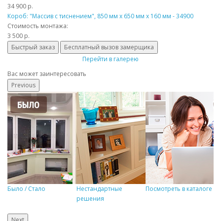
34 900 р.
Короб: "Массив с тиснением", 850 мм x 650 мм x 160 мм - 34900
Стоимость монтажа:
3 500 р.
Быстрый заказ
Бесплатный вызов замерщика
Перейти в галерею
Вас может заинтересовать
Previous
Было / Стало
Нестандартные
Посмотреть в каталоге
Р
решения
Next