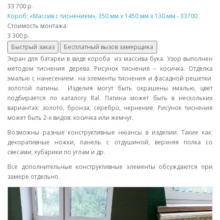
33 700 р.
Короб: «Массив с тиснением», 350 мм х 1450 мм х 130 мм - 33700
Стоимость монтажа:
3 300 р.
Быстрый заказ
Бесплатный вызов замерщика
Экран для батареи в виде короба из массива бука. Узор выполнен
методом тиснения дерева. Рисунок тиснения – косичка. Отделка
эмалью с нанесением на элементы тиснения и фасадной решетки
золотой патины. Изделия могут быть окрашены эмалью, цвет
подбирается по каталогу Ral. Патина может быть в нескольких
вариантах: золото, бронза, серебро, чернение. Рисунок тиснения
может быть 2-х видов: косичка или жемчуг.
Возможны разные конструктивные нюансы в изделии. Такие как:
декоративные ножки, панель с отдушиной, верхняя полка со
свесами, кубарики по углам и др.
Все дополнительные конструктивные элементы обсуждаются при
замере отдельно.