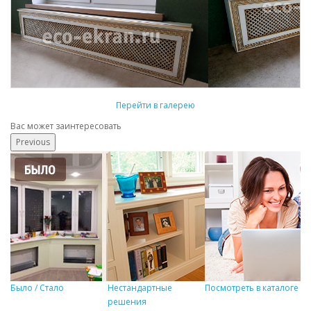
Перейти в галерею
Вас может заинтересовать
Previous
Было / Стало
Нестандартные
Посмотреть в каталоге
Р
решения