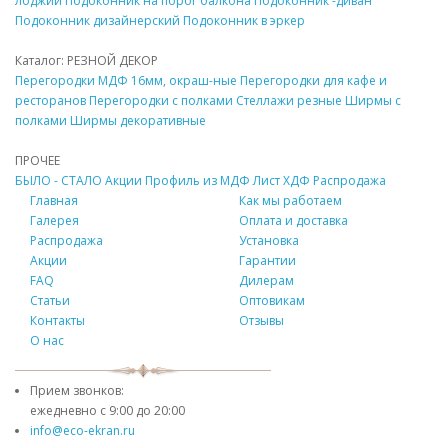
лоджии
Подоконник
на порог балкона
Подоконник
-диван
Подоконник
дизайнерский
Подоконник
в эркер
Каталог: РЕЗНОЙ
ДЕКОР
Перегородки
МДФ
16мм, окраш-ные
Перегородки для кафе и
ресторанов
Перегородки с полками
Стеллажи резные
Ширмы с
полками
Ширмы
декоративные
ПРОЧЕЕ
БЫЛО - СТАЛО
Акции
Профиль из
МДФ
Лист ХДФ
Распродажа
Главная
Как мы работаем
Галерея
Оплата и доставка
Распродажа
Установка
Акции
Гарантии
FAQ
Дилерам
Статьи
Оптовикам
Контакты
Отзывы
О нас
Прием звонков:
ежедневно с
9:00 до 20:00
info@eco-ekran.ru