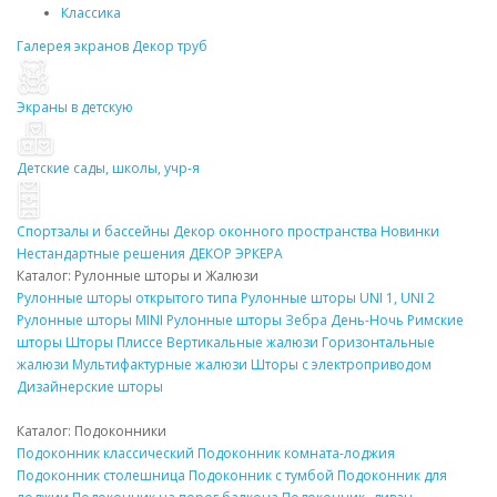
Классика
Галерея экранов
Декор
труб
Экраны в детскую
Детские сады, школы, учр-я
Спортзалы и бассейны
Декор
оконного пространства
Новинки
Нестандартные решения
ДЕКОР
ЭРКЕРА
Каталог: Рулонные
шторы
и Жалюзи
Рулонные
шторы
открытого типа
Рулонные
шторы
UNI 1, UNI 2
Рулонные
шторы
MINI
Рулонные
шторы
Зебра День-Ночь
Римские
шторы
Шторы Плиссе
Вертикальные жалюзи
Горизонтальные
жалюзи
Мультифактурные жалюзи
Шторы
с электроприводом
Дизайнерские
шторы
Каталог:
Подоконники
Подоконник
классический
Подоконник
комната-лоджия
Подоконник
столешница
Подоконник
с тумбой
Подоконник
для