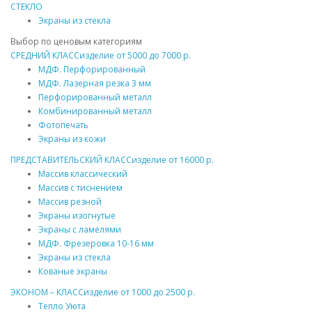
СТЕКЛО
Экраны из стекла
Выбор по ценовым категориям
СРЕДНИЙ КЛАСС
изделие от
5000
до
7000 р.
МДФ
. Перфорированный
МДФ
. Лазерная резка 3 мм
Перфорированный
металл
Комбинированный
металл
Фотопечать
Экраны из кожи
ПРЕДСТАВИТЕЛЬСКИЙ КЛАСС
изделие от
16000 р.
Массив
классический
Массив
с тиснением
Массив
резной
Экраны изогнутые
Экраны с ламелями
МДФ
. Фрезеровка 10-16 мм
Экраны из стекла
Кованые экраны
ЭКОНОМ – КЛАСС
изделие от
1000
до
2500 р.
Тепло Уюта