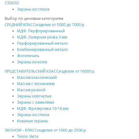
СТЕКЛО
Экраны из стекла
Выбор по ценовым категориям
СРЕДНИЙ КЛАСС
изделие от
5000
до
7000 р.
МДФ
. Перфорированный
МДФ
. Лазерная резка 3 мм
Перфорированный
металл
Комбинированный
металл
Фотопечать
Экраны из кожи
ПРЕДСТАВИТЕЛЬСКИЙ КЛАСС
изделие от
16000 р.
Массив
классический
Массив
с тиснением
Массив
резной
Экраны изогнутые
Экраны с ламелями
МДФ
. Фрезеровка 10-16 мм
Экраны из стекла
Кованые экраны
ЭКОНОМ – КЛАСС
изделие от
1000
до
2500 р.
Тепло Уюта