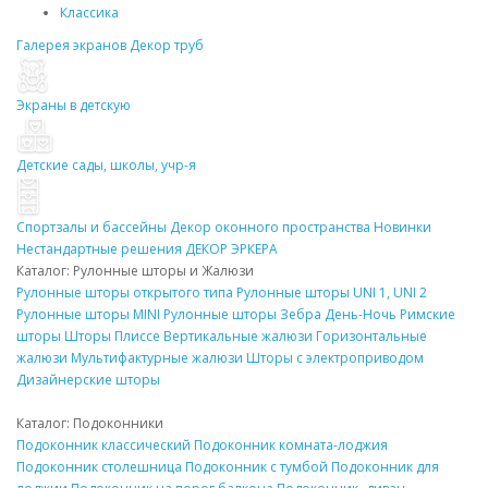
Классика
Галерея экранов
Декор
труб
Экраны в детскую
Детские сады, школы, учр-я
Спортзалы и бассейны
Декор
оконного пространства
Новинки
Нестандартные решения
ДЕКОР
ЭРКЕРА
Каталог: Рулонные
шторы
и Жалюзи
Рулонные
шторы
открытого типа
Рулонные
шторы
UNI 1, UNI 2
Рулонные
шторы
MINI
Рулонные
шторы
Зебра День-Ночь
Римские
шторы
Шторы Плиссе
Вертикальные жалюзи
Горизонтальные
жалюзи
Мультифактурные жалюзи
Шторы
с электроприводом
Дизайнерские
шторы
Каталог:
Подоконники
Подоконник
классический
Подоконник
комната-лоджия
Подоконник
столешница
Подоконник
с тумбой
Подоконник
для