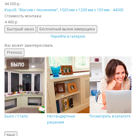
44 300 р.
Короб: "Массив с тиснением", 1020 мм x 1200 мм x 150 мм - 44300
Стоимость монтажа:
4 400 р.
Быстрый заказ
Бесплатный вызов замерщика
Перейти в галерею
Вас может заинтересовать
Previous
Было / Стало
Нестандартные
Посмотреть в каталоге
Р
решения
Next