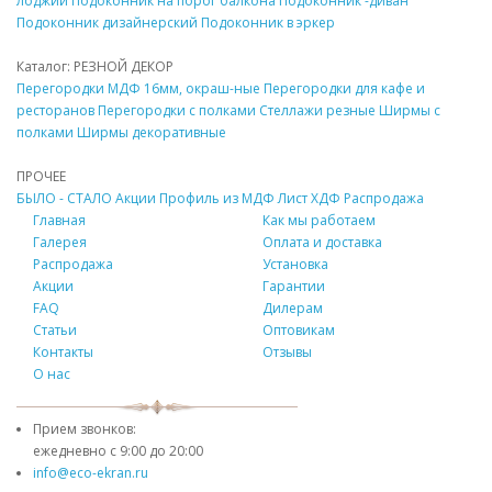
лоджии
Подоконник
на порог балкона
Подоконник
-диван
Подоконник
дизайнерский
Подоконник
в эркер
Каталог: РЕЗНОЙ
ДЕКОР
Перегородки
МДФ
16мм, окраш-ные
Перегородки для кафе и
ресторанов
Перегородки с полками
Стеллажи резные
Ширмы с
полками
Ширмы
декоративные
ПРОЧЕЕ
БЫЛО - СТАЛО
Акции
Профиль из
МДФ
Лист ХДФ
Распродажа
Главная
Как мы работаем
Галерея
Оплата и доставка
Распродажа
Установка
Акции
Гарантии
FAQ
Дилерам
Статьи
Оптовикам
Контакты
Отзывы
О нас
Прием звонков:
ежедневно с
9:00 до 20:00
info@eco-ekran.ru