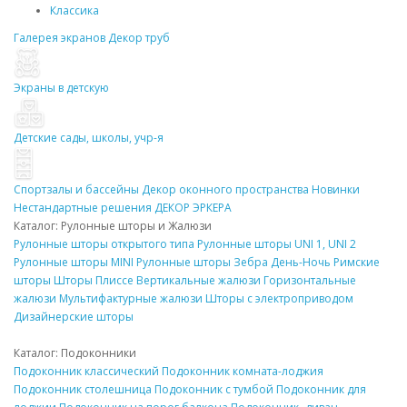
Классика
Галерея экранов
Декор
труб
Экраны в детскую
Детские сады, школы, учр-я
Спортзалы и бассейны
Декор
оконного пространства
Новинки
Нестандартные решения
ДЕКОР
ЭРКЕРА
Каталог: Рулонные
шторы
и Жалюзи
Рулонные
шторы
открытого типа
Рулонные
шторы
UNI 1, UNI 2
Рулонные
шторы
MINI
Рулонные
шторы
Зебра День-Ночь
Римские
шторы
Шторы Плиссе
Вертикальные жалюзи
Горизонтальные
жалюзи
Мультифактурные жалюзи
Шторы
с электроприводом
Дизайнерские
шторы
Каталог:
Подоконники
Подоконник
классический
Подоконник
комната-лоджия
Подоконник
столешница
Подоконник
с тумбой
Подоконник
для