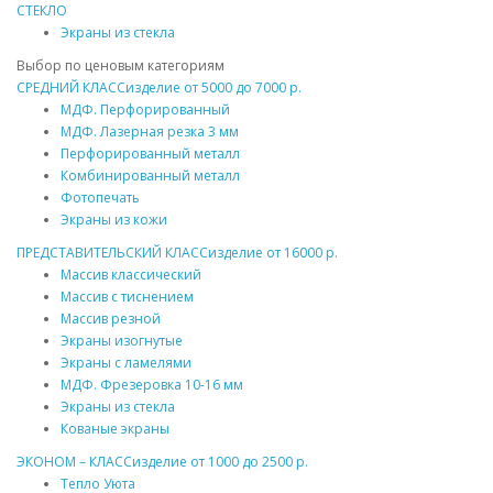
СТЕКЛО
Экраны из стекла
Выбор по ценовым категориям
СРЕДНИЙ КЛАСС
изделие от
5000
до
7000 р.
МДФ
. Перфорированный
МДФ
. Лазерная резка 3 мм
Перфорированный
металл
Комбинированный
металл
Фотопечать
Экраны из кожи
ПРЕДСТАВИТЕЛЬСКИЙ КЛАСС
изделие от
16000 р.
Массив
классический
Массив
с тиснением
Массив
резной
Экраны изогнутые
Экраны с ламелями
МДФ
. Фрезеровка 10-16 мм
Экраны из стекла
Кованые экраны
ЭКОНОМ – КЛАСС
изделие от
1000
до
2500 р.
Тепло Уюта