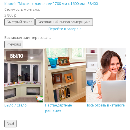
Короб: "Массив с ламелями" 700 мм x 1600 мм - 38400
Стоимость монтажа:
3 800 р.
Быстрый заказ
Бесплатный вызов замерщика
Перейти в галерею
Вас может заинтересовать
Previous
Было / Стало
Нестандартные
Посмотреть в каталоге
Р
решения
Next