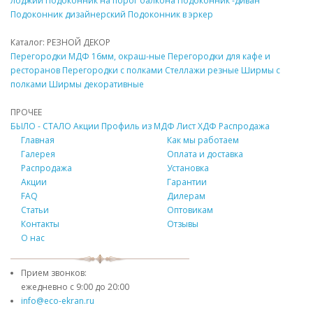
лоджии
Подоконник
на порог балкона
Подоконник
-диван
Подоконник
дизайнерский
Подоконник
в эркер
Каталог: РЕЗНОЙ
ДЕКОР
Перегородки
МДФ
16мм, окраш-ные
Перегородки для кафе и
ресторанов
Перегородки с полками
Стеллажи резные
Ширмы с
полками
Ширмы
декоративные
ПРОЧЕЕ
БЫЛО - СТАЛО
Акции
Профиль из
МДФ
Лист ХДФ
Распродажа
Главная
Как мы работаем
Галерея
Оплата и доставка
Распродажа
Установка
Акции
Гарантии
FAQ
Дилерам
Статьи
Оптовикам
Контакты
Отзывы
О нас
Прием звонков:
ежедневно с
9:00 до 20:00
info@eco-ekran.ru