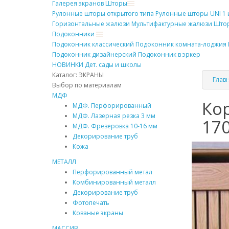
Галерея экранов
Шторы
Рулонные
шторы
открытого типа
Рулонные
шторы
UNI 1 
Горизонтальные жалюзи
Мультифактурные жалюзи
Штор
Подоконники
Подоконник
классический
Подоконник
комната-лоджия
Подоконник
дизайнерский
Подоконник
в эркер
НОВИНКИ
Дет. сады и школы
Каталог: ЭКРАНЫ
Глав
Выбор по материалам
МДФ
Кор
МДФ. Перфорированный
МДФ. Лазерная резка 3 мм
17
МДФ. Фрезеровка 10-16 мм
Декорирование труб
Кожа
МЕТАЛЛ
Перфорированный метал
Комбинированный металл
Декорирование труб
Фотопечать
Кованые экраны
МАССИВ