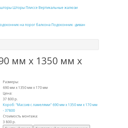
шторы
Шторы Плиссе
Вертикальные жалюзи
одоконник
на порог балкона
Подоконник
-диван
90 мм x 1350 мм x
Размеры:
690 мм x 1350 мм x 170 мм
Цена:
37 800 р.
Короб: "Массив с ламелями" 690 мм x 1350 мм x 170 мм
- 37800
Стоимость монтажа:
3 800 р.