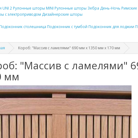
и UNI 2
Рулонные
шторы
MINI
Рулонные
шторы
Зебра День-Ночь
Римские
ы с электроприводом
Дизайнерские
шторы
Подоконник
столешница
Подоконник
с тумбой
Подоконник
для лоджии
П
ная
Короб: "Массив с ламелями" 690 мм x 1350 мм x 170 мм
об: "Массив с ламелями" 6
0 мм