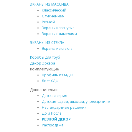
ЭКРАНЫ ИЗ МАССИВА
Классический
С тиснением
Резной
Экраны изогнутые
Экраны с ламелями
ЭКРАНЫ ИЗ СТЕКЛА
Экраны из стекла
Коробы для труб
Декор Эркера
Комплектующие
Профиль из
МДФ
Лист ХДФ
Дополнительно
Детская серия
Детским садам, школам, учреждениям
Нестандартные решения
До и
После
РЕЗНОЙ
ДЕКОР
Распродажа