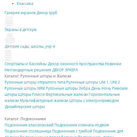
Классика
Галерея экранов
Декор
труб
Экраны в детскую
Детские сады, школы, учр-я
Спортзалы и бассейны
Декор
оконного пространства
Новинки
Нестандартные решения
ДЕКОР
ЭРКЕРА
Каталог: Рулонные
шторы
и Жалюзи
Рулонные
шторы
открытого типа
Рулонные
шторы
UNI 1, UNI 2
Рулонные
шторы
MINI
Рулонные
шторы
Зебра День-Ночь
Римские
шторы
Шторы Плиссе
Вертикальные жалюзи
Горизонтальные
жалюзи
Мультифактурные жалюзи
Шторы
с электроприводом
Дизайнерские
шторы
Каталог:
Подоконники
Подоконник
классический
Подоконник
комната-лоджия
Подоконник
столешница
Подоконник
с тумбой
Подоконник
для