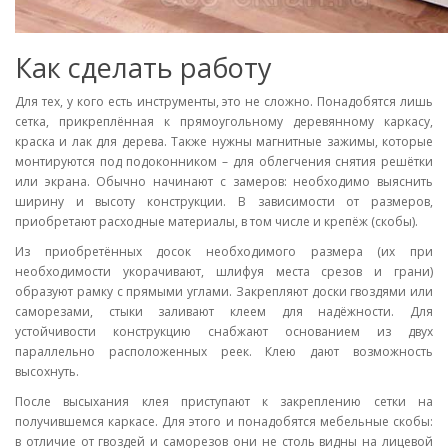
Как сделать работу
Для тех, у кого есть инструменты, это не сложно. Понадобятся лишь
сетка, прикреплённая к прямоугольному деревянному каркасу,
краска и лак для дерева. Также нужны магнитные зажимы, которые
монтируются под подоконником – для облегчения снятия решётки
или экрана. Обычно начинают с замеров: необходимо выяснить
ширину и высоту конструкции. В зависимости от размеров,
приобретают расходные материалы, в том числе и крепёж (скобы).
Из приобретённых досок необходимого размера (их при
необходимости укорачивают, шлифуя места срезов и грани)
образуют рамку с прямыми углами. Закрепляют доски гвоздями или
саморезами, стыки заливают клеем для надёжности. Для
устойчивости конструкцию снабжают основанием из двух
параллельно расположенных реек. Клею дают возможность
высохнуть.
После высыхания клея приступают к закреплению сетки на
получившемся каркасе. Для этого и понадобятся мебельные скобы:
в отличие от гвоздей и саморезов они не столь видны на лицевой