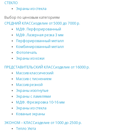
СТЕКЛО
Экраны из стекла
Выбор по ценовым категориям
СРЕДНИЙ КЛАСС
изделие от
5000
до
7000 р.
МДФ
. Перфорированный
МДФ
. Лазерная резка 3 мм
Перфорированный
металл
Комбинированный
металл
Фотопечать
Экраны из кожи
ПРЕДСТАВИТЕЛЬСКИЙ КЛАСС
изделие от
16000 р.
Массив
классический
Массив
с тиснением
Массив
резной
Экраны изогнутые
Экраны с ламелями
МДФ
. Фрезеровка 10-16 мм
Экраны из стекла
Кованые экраны
ЭКОНОМ – КЛАСС
изделие от
1000
до
2500 р.
Тепло Уюта