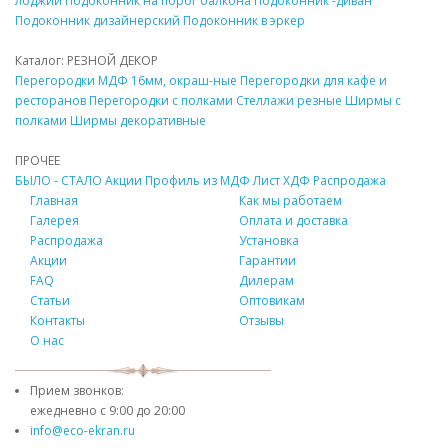
лоджии
Подоконник
на порог балкона
Подоконник
-диван
Подоконник
дизайнерский
Подоконник
в эркер
Каталог: РЕЗНОЙ
ДЕКОР
Перегородки
МДФ
16мм, окраш-ные
Перегородки для кафе и
ресторанов
Перегородки с полками
Стеллажи резные
Ширмы с
полками
Ширмы
декоративные
ПРОЧЕЕ
БЫЛО - СТАЛО
Акции
Профиль из
МДФ
Лист ХДФ
Распродажа
Главная
Как мы работаем
Галерея
Оплата и доставка
Распродажа
Установка
Акции
Гарантии
FAQ
Дилерам
Статьи
Оптовикам
Контакты
Отзывы
О нас
Прием звонков:
ежедневно с
9:00 до 20:00
info@eco-ekran.ru