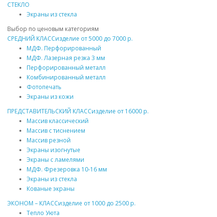
СТЕКЛО
Экраны из стекла
Выбор по ценовым категориям
СРЕДНИЙ КЛАСС
изделие от
5000
до
7000 р.
МДФ
. Перфорированный
МДФ
. Лазерная резка 3 мм
Перфорированный
металл
Комбинированный
металл
Фотопечать
Экраны из кожи
ПРЕДСТАВИТЕЛЬСКИЙ КЛАСС
изделие от
16000 р.
Массив
классический
Массив
с тиснением
Массив
резной
Экраны изогнутые
Экраны с ламелями
МДФ
. Фрезеровка 10-16 мм
Экраны из стекла
Кованые экраны
ЭКОНОМ – КЛАСС
изделие от
1000
до
2500 р.
Тепло Уюта