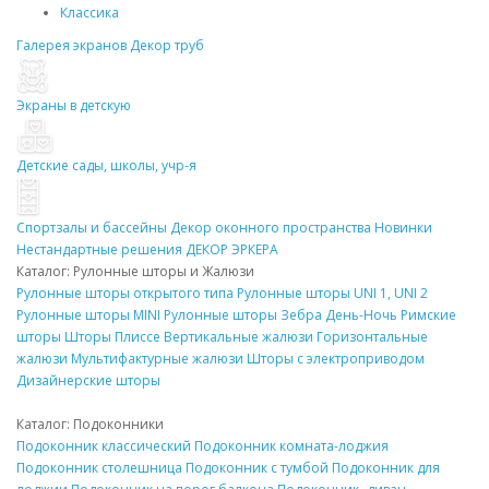
Классика
Галерея экранов
Декор
труб
Экраны в детскую
Детские сады, школы, учр-я
Спортзалы и бассейны
Декор
оконного пространства
Новинки
Нестандартные решения
ДЕКОР
ЭРКЕРА
Каталог: Рулонные
шторы
и Жалюзи
Рулонные
шторы
открытого типа
Рулонные
шторы
UNI 1, UNI 2
Рулонные
шторы
MINI
Рулонные
шторы
Зебра День-Ночь
Римские
шторы
Шторы Плиссе
Вертикальные жалюзи
Горизонтальные
жалюзи
Мультифактурные жалюзи
Шторы
с электроприводом
Дизайнерские
шторы
Каталог:
Подоконники
Подоконник
классический
Подоконник
комната-лоджия
Подоконник
столешница
Подоконник
с тумбой
Подоконник
для