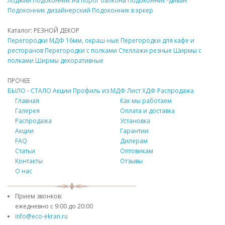
лоджии
Подоконник
на порог балкона
Подоконник
-диван
Подоконник
дизайнерский
Подоконник
в эркер
Каталог: РЕЗНОЙ
ДЕКОР
Перегородки
МДФ
16мм, окраш-ные
Перегородки для кафе и
ресторанов
Перегородки с полками
Стеллажи резные
Ширмы с
полками
Ширмы
декоративные
ПРОЧЕЕ
БЫЛО - СТАЛО
Акции
Профиль из
МДФ
Лист ХДФ
Распродажа
Главная
Как мы работаем
Галерея
Оплата и доставка
Распродажа
Установка
Акции
Гарантии
FAQ
Дилерам
Статьи
Оптовикам
Контакты
Отзывы
О нас
Прием звонков:
ежедневно с
9:00 до 20:00
info@eco-ekran.ru