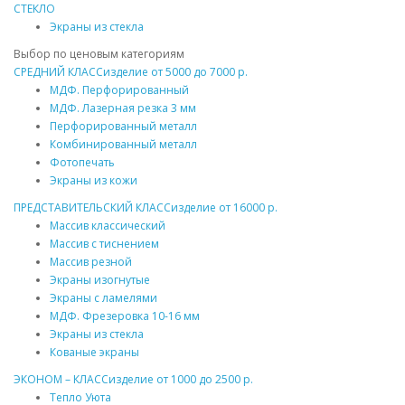
СТЕКЛО
Экраны из стекла
Выбор по ценовым категориям
СРЕДНИЙ КЛАСС
изделие от
5000
до
7000 р.
МДФ
. Перфорированный
МДФ
. Лазерная резка 3 мм
Перфорированный
металл
Комбинированный
металл
Фотопечать
Экраны из кожи
ПРЕДСТАВИТЕЛЬСКИЙ КЛАСС
изделие от
16000 р.
Массив
классический
Массив
с тиснением
Массив
резной
Экраны изогнутые
Экраны с ламелями
МДФ
. Фрезеровка 10-16 мм
Экраны из стекла
Кованые экраны
ЭКОНОМ – КЛАСС
изделие от
1000
до
2500 р.
Тепло Уюта