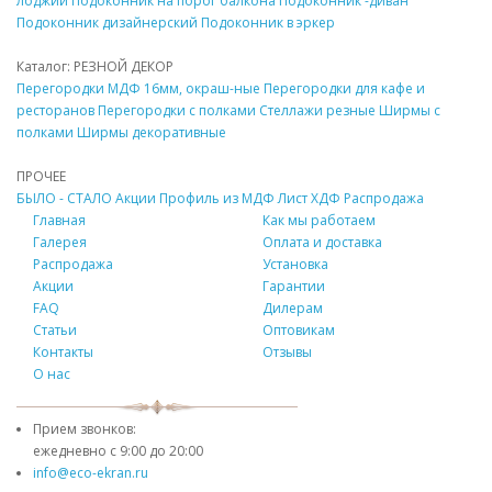
лоджии
Подоконник
на порог балкона
Подоконник
-диван
Подоконник
дизайнерский
Подоконник
в эркер
Каталог: РЕЗНОЙ
ДЕКОР
Перегородки
МДФ
16мм, окраш-ные
Перегородки для кафе и
ресторанов
Перегородки с полками
Стеллажи резные
Ширмы с
полками
Ширмы
декоративные
ПРОЧЕЕ
БЫЛО - СТАЛО
Акции
Профиль из
МДФ
Лист ХДФ
Распродажа
Главная
Как мы работаем
Галерея
Оплата и доставка
Распродажа
Установка
Акции
Гарантии
FAQ
Дилерам
Статьи
Оптовикам
Контакты
Отзывы
О нас
Прием звонков:
ежедневно с
9:00 до 20:00
info@eco-ekran.ru