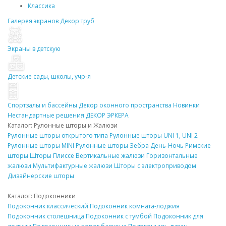
Классика
Галерея экранов
Декор
труб
Экраны в детскую
Детские сады, школы, учр-я
Спортзалы и бассейны
Декор
оконного пространства
Новинки
Нестандартные решения
ДЕКОР
ЭРКЕРА
Каталог: Рулонные
шторы
и Жалюзи
Рулонные
шторы
открытого типа
Рулонные
шторы
UNI 1, UNI 2
Рулонные
шторы
MINI
Рулонные
шторы
Зебра День-Ночь
Римские
шторы
Шторы Плиссе
Вертикальные жалюзи
Горизонтальные
жалюзи
Мультифактурные жалюзи
Шторы
с электроприводом
Дизайнерские
шторы
Каталог:
Подоконники
Подоконник
классический
Подоконник
комната-лоджия
Подоконник
столешница
Подоконник
с тумбой
Подоконник
для