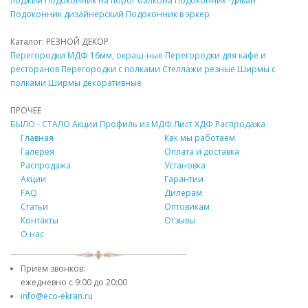
лоджии
Подоконник
на порог балкона
Подоконник
-диван
Подоконник
дизайнерский
Подоконник
в эркер
Каталог: РЕЗНОЙ
ДЕКОР
Перегородки
МДФ
16мм, окраш-ные
Перегородки для кафе и
ресторанов
Перегородки с полками
Стеллажи резные
Ширмы с
полками
Ширмы
декоративные
ПРОЧЕЕ
БЫЛО - СТАЛО
Акции
Профиль из
МДФ
Лист ХДФ
Распродажа
Главная
Как мы работаем
Галерея
Оплата и доставка
Распродажа
Установка
Акции
Гарантии
FAQ
Дилерам
Статьи
Оптовикам
Контакты
Отзывы
О нас
Прием звонков:
ежедневно с
9:00 до 20:00
info@eco-ekran.ru