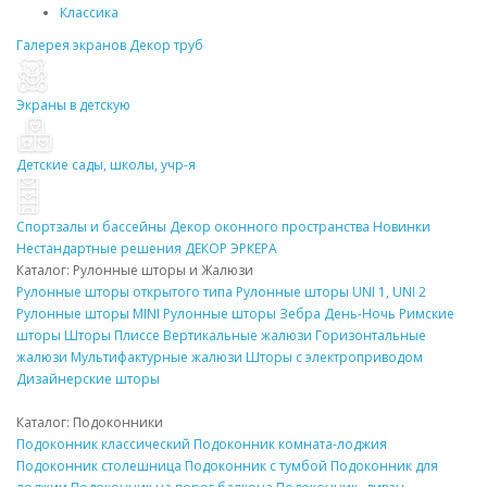
Классика
Галерея экранов
Декор
труб
Экраны в детскую
Детские сады, школы, учр-я
Спортзалы и бассейны
Декор
оконного пространства
Новинки
Нестандартные решения
ДЕКОР
ЭРКЕРА
Каталог: Рулонные
шторы
и Жалюзи
Рулонные
шторы
открытого типа
Рулонные
шторы
UNI 1, UNI 2
Рулонные
шторы
MINI
Рулонные
шторы
Зебра День-Ночь
Римские
шторы
Шторы Плиссе
Вертикальные жалюзи
Горизонтальные
жалюзи
Мультифактурные жалюзи
Шторы
с электроприводом
Дизайнерские
шторы
Каталог:
Подоконники
Подоконник
классический
Подоконник
комната-лоджия
Подоконник
столешница
Подоконник
с тумбой
Подоконник
для