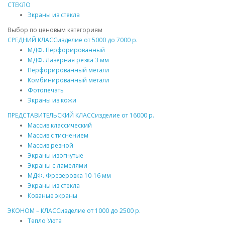
СТЕКЛО
Экраны из стекла
Выбор по ценовым категориям
СРЕДНИЙ КЛАСС
изделие от
5000
до
7000 р.
МДФ
. Перфорированный
МДФ
. Лазерная резка 3 мм
Перфорированный
металл
Комбинированный
металл
Фотопечать
Экраны из кожи
ПРЕДСТАВИТЕЛЬСКИЙ КЛАСС
изделие от
16000 р.
Массив
классический
Массив
с тиснением
Массив
резной
Экраны изогнутые
Экраны с ламелями
МДФ
. Фрезеровка 10-16 мм
Экраны из стекла
Кованые экраны
ЭКОНОМ – КЛАСС
изделие от
1000
до
2500 р.
Тепло Уюта