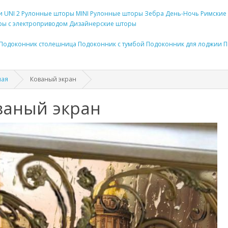
и UNI 2
Рулонные
шторы
MINI
Рулонные
шторы
Зебра День-Ночь
Римские
ы с электроприводом
Дизайнерские
шторы
Подоконник
столешница
Подоконник
с тумбой
Подоконник
для лоджии
П
ная
Кованый экран
ваный экран