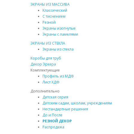
ЭКРАНЫ ИЗ МАССИВА
Классический
С тиснением
Резной
Экраны изогнутые
Экраны с ламелями
ЭКРАНЫ ИЗ СТЕКЛА
Экраны из стекла
Коробы для труб
Декор Эркера
Комплектующие
Профиль из
МДФ
Лист ХДФ
Дополнительно
Детская серия
Детским садам, школам, учреждениям
Нестандартные решения
До и
После
РЕЗНОЙ
ДЕКОР
Распродажа