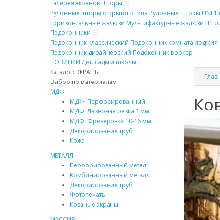
Галерея экранов
Шторы
Рулонные
шторы
открытого типа
Рулонные
шторы
UNI 1 
Горизонтальные жалюзи
Мультифактурные жалюзи
Штор
Подоконники
Подоконник
классический
Подоконник
комната-лоджия
Подоконник
дизайнерский
Подоконник
в эркер
НОВИНКИ
Дет. сады и школы
Каталог: ЭКРАНЫ
Глав
Выбор по материалам
МДФ
Ко
МДФ. Перфорированный
МДФ. Лазерная резка 3 мм
МДФ. Фрезеровка 10-16 мм
Декорирование труб
Кожа
МЕТАЛЛ
Перфорированный метал
Комбинированный металл
Декорирование труб
Фотопечать
Кованые экраны
МАССИВ